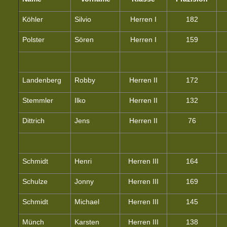
Köhler
Silvio
Herren I
182
Polster
Sören
Herren I
159
Landenberg
Robby
Herren II
172
Stemmler
Ilko
Herren II
132
Dittrich
Jens
Herren II
76
Schmidt
Henri
Herren III
164
Schulze
Jonny
Herren III
169
Schmidt
Michael
Herren III
145
Münch
Karsten
Herren III
138