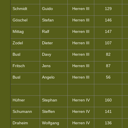
Schmidt
Guido
Herren III
129
Göschel
Stefan
Herren III
146
Mittag
Ralf
Herren III
147
Zodel
Dieter
Herren III
107
Busl
Davy
Herren III
82
Fritsch
Jens
Herren III
87
Busl
Angelo
Herren III
56
Hüfner
Stephan
Herren IV
160
Schumann
Steffen
Herren IV
141
Draheim
Wolfgang
Herren IV
136