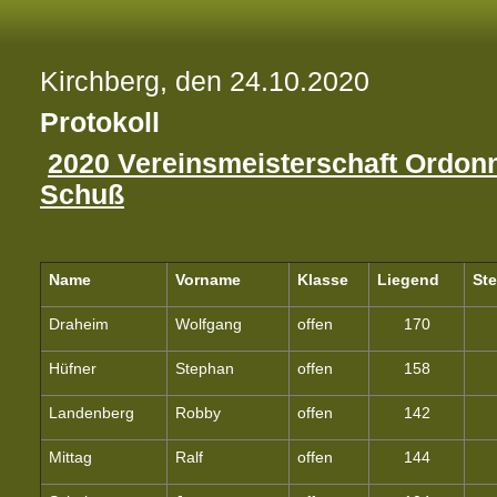
Kirchberg, den 24.10.2020
Protokoll
2020 Vereinsmeisterschaft Ordon
Schuß
Name
Vorname
Klasse
Liegend
St
Draheim
Wolfgang
offen
170
Hüfner
Stephan
offen
158
Landenberg
Robby
offen
142
Mittag
Ralf
offen
144